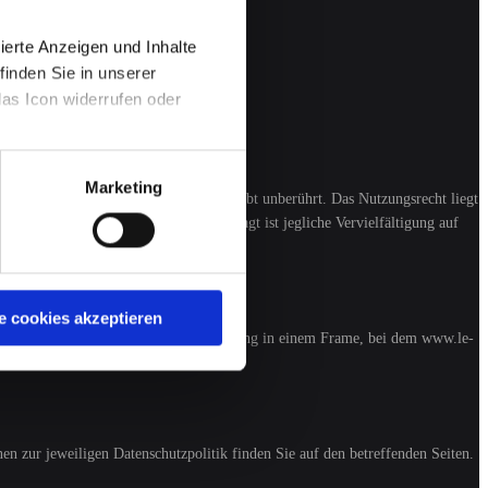
ierte Anzeigen und Inhalte
inden Sie in unserer
das Icon widerrufen oder
Marketing
ftform. Das Urheberrecht des Autors bleibt unberührt. Das Nutzungsrecht liegt
t des Herausgebers. Ebenfalls untersagt ist jegliche Vervielfältigung auf
e cookies akzeptieren
erden. Generell untersagt ist die Verlinkung in einem Frame, bei dem www.le-
en zur jeweiligen Datenschutzpolitik finden Sie auf den betreffenden Seiten.