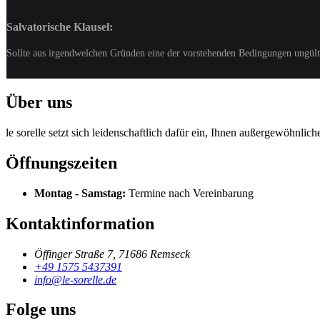
Salvatorische Klausel:
Sollte aus irgendwelchen Gründen eine der vorstehenden Bedingungen ungült
Über uns
le sorelle setzt sich leidenschaftlich dafür ein, Ihnen außergewöhnlic
Öffnungszeiten
Montag - Samstag:
Termine nach Vereinbarung
Kontaktinformation
Öffinger Straße 7, 71686 Remseck
+49 1575 5437391
info@le-sorelle.de
Folge uns