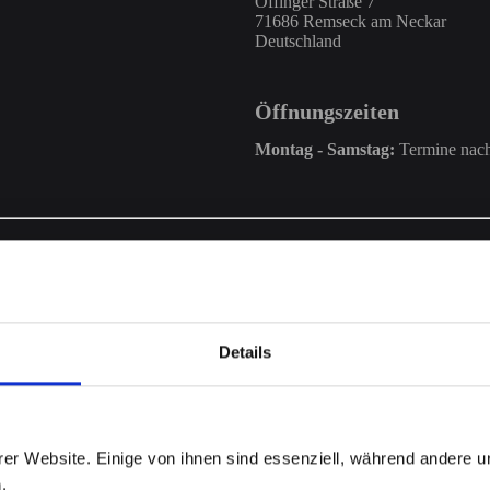
Öffinger Straße 7
71686 Remseck am Neckar
Deutschland
Öffnungszeiten
Montag - Samstag:
Termine nach
Details
er Website. Einige von ihnen sind essenziell, während andere u
 (OS) bereit:
https://ec.europa.eu/consumers/odr/
.
.