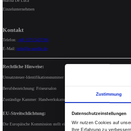
Marisa De Luca
Einzelunternehmen
Kontakt
Telefon:
+49 1575 5437391
E-Mail:
info@le-sorelle.de
Rechtliche Hinweise:
Umsatzsteuer-Identifikationsnummer gemäß §27a UStG: DE451211919
Berufsbezeichnung: Friseursalon
Zustimmung
Zuständige Kammer: Handwerkskammer Stuttgart
Datenschutzeinstellungen
EU-Streitschlichtung:
Wir nutzen Cookies auf unser
Die Europäische Kommission stellt eine Plattform zur Online-Streitbeilegung
Ihre Erfahrung zu verbessern