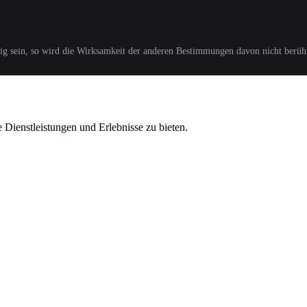
ig sein, so wird die Wirksamkeit der anderen Bestimmungen davon nicht berüh
he Dienstleistungen und Erlebnisse zu bieten.