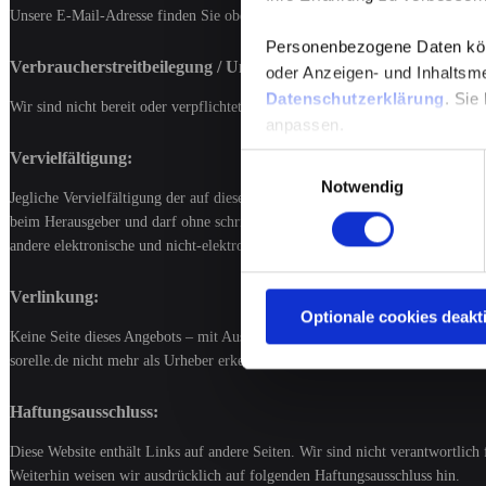
Unsere E-Mail-Adresse finden Sie oben im Impressum.
Personenbezogene Daten könne
Verbraucherstreitbeilegung / Universalschlichtungsstelle
oder Anzeigen- und Inhaltsme
Datenschutzerklärung
. Sie
Wir sind nicht bereit oder verpflichtet, an Streitbeilegungsverfahren vor eine
anpassen.
Vervielfältigung:
Einwilligungsauswahl
Notwendig
Jegliche Vervielfältigung der auf diesen Seiten zur Verfügung gestellten Tex
beim Herausgeber und darf ohne schriftliche Genehmigung nicht an Dritte wei
andere elektronische und nicht-elektronische Medien.
Verlinkung:
Optionale cookies deakt
Keine Seite dieses Angebots – mit Ausnahme der Startseiten des Angebots sowi
sorelle.de nicht mehr als Urheber erkennbar ist.
Haftungsausschluss:
Diese Website enthält Links auf andere Seiten. Wir sind nicht verantwortlich
Weiterhin weisen wir ausdrücklich auf folgenden Haftungsausschluss hin.