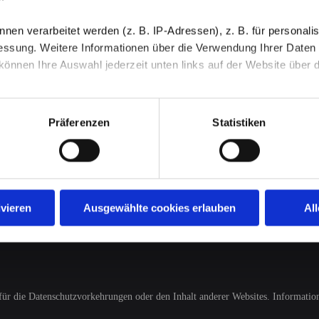
n verarbeitet werden (z. B. IP-Adressen), z. B. für personalis
ssung. Weitere Informationen über die Verwendung Ihrer Daten f
 können Ihre Auswahl jederzeit unten links auf der Website über 
r Verbraucherschlichtungsstelle teilzunehmen.
Präferenzen
Statistiken
te, Bilder und Grafiken bedarf der ausdrücklichen Erlaubnis des Autors in Schri
tergegeben werden. Alle Texte ohne Autorenangabe unterliegen dem Urheberrech
ivieren
Ausgewählte cookies erlauben
All
e der einzelnen Bereiche – darf ohne schriftliche Erlaubnis direkt verlinkt w
 für die Datenschutzvorkehrungen oder den Inhalt anderer Websites. Information